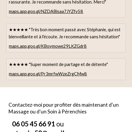
rassurante. Je recommande sans hésitation. Merci"
maps.app.goo.gl/NZDABisaa7JYZfv58
★★★★★ "Très bon moment passé avec Stéphanie, qui est
bienveillante et à l'écoute. Je recommande sans hésitation"
maps.app.goo.gl/KBoymowe29LKZGdr8
★★★★★ "Super moment de partage et de détente"
maps.app.goo.gl/Pr3mrfwWzeZrgCMw8
Contactez-moi pour profiter dès maintenant d'un
Massage ou d'un
S
oin à Pérenchi
es
06 05 45 66 91
ou