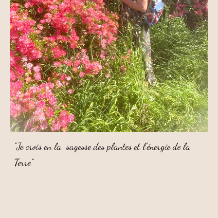
Je crois en la s
agesse des
p
lantes et l'
é
nergie de la
"
Terre"